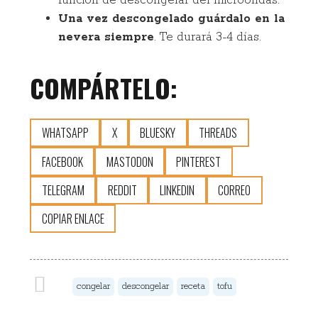
función de descongelar del microondas.
Una vez descongelado guárdalo en la
nevera siempre
. Te durará 3-4 días.
COMPÁRTELO:
WHATSAPP
X
BLUESKY
THREADS
FACEBOOK
MASTODON
PINTEREST
TELEGRAM
REDDIT
LINKEDIN
CORREO
COPIAR ENLACE
congelar
descongelar
receta
tofu