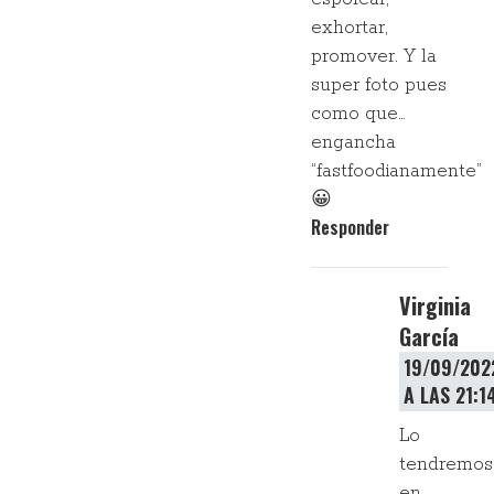
exhortar,
promover. Y la
super foto pues
como que…
engancha
“fastfoodianamente”
😀
Responder
Virginia
García
19/09/202
A LAS 21:1
Lo
tendremos
en