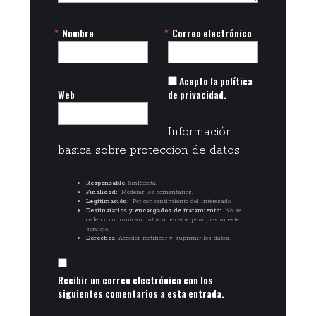
*
Nombre
*
Correo electrónico
Acepto la política
Web
de privacidad.
Información
básica sobre protección de datos
Responsable:
SinReceta.
Finalidad:
Moderar los comentarios.
Legitimación:
Por consentimiento del interesado.
Destinatarios y encargados de tratamiento:
No se
ceden o comunican datos a terceros para prestar este
servicio.
Derechos:
Acceder, rectificar y suprimir los datos.
Recibir un correo electrónico con los
siguientes comentarios a esta entrada.